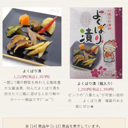
よくばり漬
1,210円(税込1,307円)
一度に7種の野菜を味わえる風味豊
よくばり漬（箱入り）
かな醤油漬、刻んだよくばり漬を
1,265円(税込1,366円)
炊きたてご飯に混ぜると彩り鮮や
ピンクの“八重たん”が可愛い目印
かーーー絶品です(*´ω`*)
の よくばり漬 福島のお土
産にぜひ★
全 [14] 商品中 [1-12] 商品を表示しています。