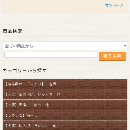
次のページ
商品検索
カテゴリーから探す
【福島県産エゴマ入り】 各種
【人気】菊の小町、いか人参 他
【本漬】沢庵、ごぼう 他
【うめっこ】梅干し
【浅漬】桜大根、長いも、 他