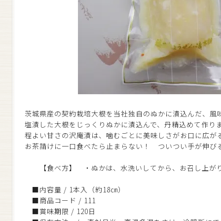
茨城県産の契約栽培大根を当社独自のぬかに漬込んだ、風
塩漬した大根をじっくりぬかに漬込んで、丹精込めて作り
程よい甘さの沢庵漬は、噛むごとに美味しさがお口に広が
お茶請けに一口食べたら止まらない！ ついつい手が伸び
【食べ方】 ・ぬかは、水洗いしてから、お召し上が
■内容量 / 1本入（約18㎝）
■商品コード / 111
■賞味期限 / 120日