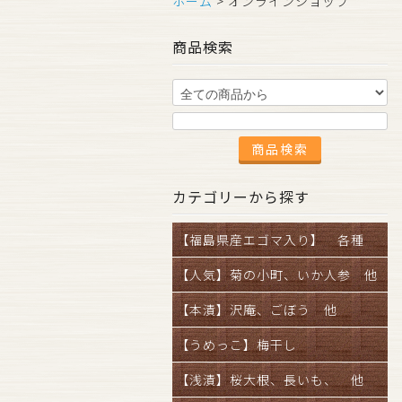
ホーム
> オンラインショップ
商品検索
カテゴリーから探す
【福島県産エゴマ入り】 各種
【人気】菊の小町、いか人参 他
【本漬】沢庵、ごぼう 他
【うめっこ】梅干し
【浅漬】桜大根、長いも、 他