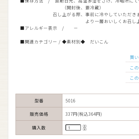
■保存方法 / 直射日光、高温多湿をさけ、冷暗所にて
（開封後、要冷蔵）
召し上がる際、事前に冷やしていただきま
より一層おいしくお召し上がりい
■アレルギー表示 / －
■関連カテゴリー / ◆素材別◆ だいこん
買
こ
こ
型番
5016
販売価格
337円(税込364円)
購入数