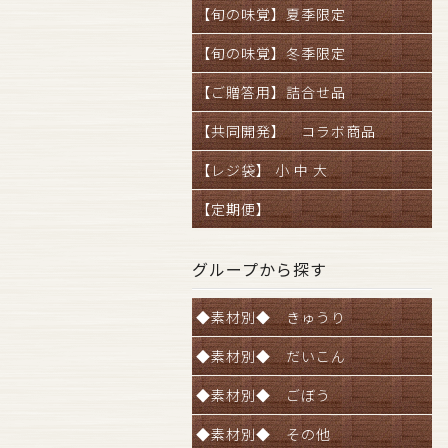
【旬の味覚】夏季限定
【旬の味覚】冬季限定
【ご贈答用】詰合せ品
【共同開発】 コラボ商品
【レジ袋】 小 中 大
【定期便】
グループから探す
◆素材別◆ きゅうり
◆素材別◆ だいこん
◆素材別◆ ごぼう
◆素材別◆ その他