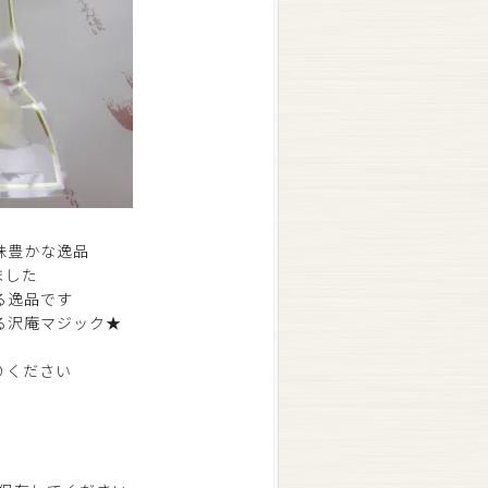
味豊かな逸品
ました
る逸品です
る沢庵マジック★
りください