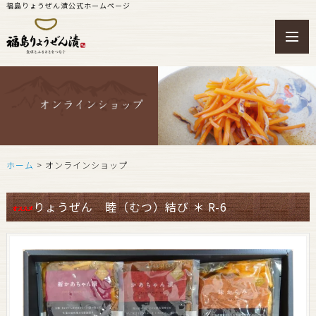
福島りょうぜん漬公式ホームページ
toggl
navig
ホーム
> オンラインショップ
りょうぜん 睦（むつ）結び ＊ R-6