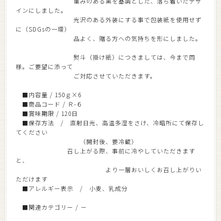
重みのある黒を基調とした、落ち着いたデザ
インにしました。
光沢のある外装にする事で包装紙を使用せず
に（SDGsの一環）
品よく、贈る方への気持ちを形にしました。
熨斗（掛け紙）につきましては、今まで同
様。ご要望に添って
ご対応させていただきます。
■内容量 / 150ｇ×6
■商品コード / Ｒ-６
■賞味期限 / 120日
■保存方法 / 直射日光、高温多湿をさけ、冷暗所にて保存し
てください
（開封後、要冷蔵）
召し上がる際、事前に冷やしていただきます
と、
より一層おいしくお召し上がりい
ただけます
■アレルギー表示 / 小麦、乳成分
■関連カテゴリー / －