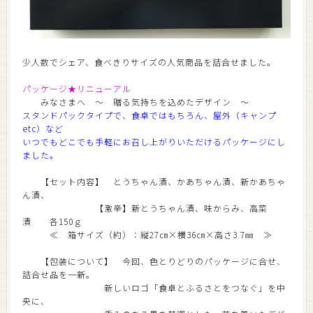
少人数でシェア、食べきりサイズの人気商品を詰合せました。
パッケージ★リニューアル
みなさまへ ～ 贈る気持ちを込めたデザイン ～
スタンドパックタイプで、食卓ではもちろん、屋外（キャンプ
etc）など
いつでもどこでも手軽にお召し上がりいただけるパッケージにし
ました。
【セット内容】 とうちゃん漬、かあちゃん漬、新かあちゃ
ん漬、
【激辛】新とうちゃん漬、味からみ、高菜
漬 各150ｇ
≪ 箱サイズ（約）：縦27㎝×横36㎝×高さ3.7㎜ ≫
【包装について】 今回、色とりどりのパッケージに合せ、
詰合せ品を一新。
新しいロゴ「食卓とふるさとをつなぐ」を中
央に、