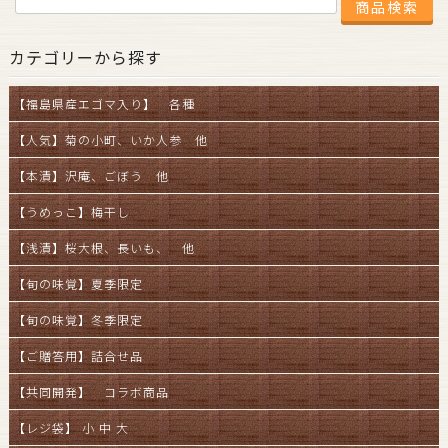
カテゴリーから探す
【福島県産エゴマ入り】 各種
【人気】菊の小町、いか人参 他
【本漬】沢庵、ごぼう 他
【うめっこ】梅干し
【浅漬】桜大根、長いも、 他
【旬の味覚】夏季限定
【旬の味覚】冬季限定
【ご贈答用】詰合せ品
【共同開発】 コラボ商品
【レジ袋】 小 中 大