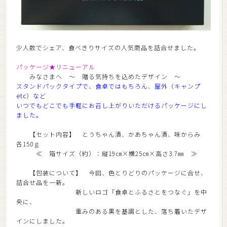
少人数でシェア、食べきりサイズの人気商品を詰合せました。
パッケージ★リニューアル
みなさまへ ～ 贈る気持ちを込めたデザイン ～
スタンドパックタイプで、食卓ではもちろん、屋外（キャンプ
etc）など
いつでもどこでも手軽にお召し上がりいただけるパッケージにし
ました。
【セット内容】 とうちゃん漬、かあちゃん漬、味からみ
各150ｇ
≪ 箱サイズ（約）：縦19㎝×横25㎝×高さ3.7㎜ ≫
【包装について】 今回、色とりどりのパッケージに合せ、
詰合せ品を一新。
新しいロゴ「食卓とふるさとをつなぐ」を中
央に、
重みのある黒を基調とした、落ち着いたデザ
インにしました。