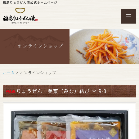
福島りょうぜん漬公式ホームページ
toggl
navig
ホーム
> オンラインショップ
りょうぜん 美菜（みな）結び ＊ R-3