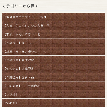
カテゴリーから探す
【福島県産エゴマ入り】 各種
【人気】菊の小町、いか人参 他
【本漬】沢庵、ごぼう 他
【うめっこ】梅干し
【浅漬】桜大根、長いも、 他
【旬の味覚】夏季限定
【旬の味覚】冬季限定
【ご贈答用】詰合せ品
【共同開発】 コラボ商品
【レジ袋】 小 中 大
【定期便】