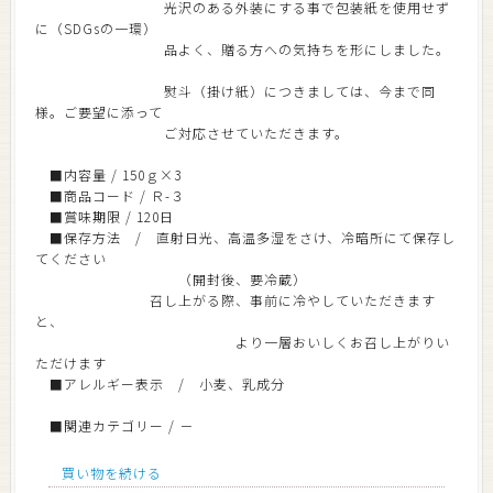
光沢のある外装にする事で包装紙を使用せず
に（SDGsの一環）
品よく、贈る方への気持ちを形にしました。
熨斗（掛け紙）につきましては、今まで同
様。ご要望に添って
ご対応させていただきます。
■内容量 / 150ｇ×3
■商品コード / Ｒ-３
■賞味期限 / 120日
■保存方法 / 直射日光、高温多湿をさけ、冷暗所にて保存し
てください
（開封後、要冷蔵）
召し上がる際、事前に冷やしていただきます
と、
より一層おいしくお召し上がりい
ただけます
■アレルギー表示 / 小麦、乳成分
■関連カテゴリー / －
買い物を続ける