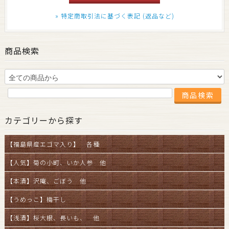
» 特定商取引法に基づく表記 (返品など)
商品検索
カテゴリーから探す
【福島県産エゴマ入り】 各種
【人気】菊の小町、いか人参 他
【本漬】沢庵、ごぼう 他
【うめっこ】梅干し
【浅漬】桜大根、長いも、 他