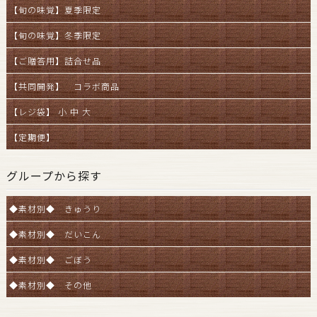
【旬の味覚】夏季限定
【旬の味覚】冬季限定
【ご贈答用】詰合せ品
【共同開発】 コラボ商品
【レジ袋】 小 中 大
【定期便】
グループから探す
◆素材別◆ きゅうり
◆素材別◆ だいこん
◆素材別◆ ごぼう
◆素材別◆ その他