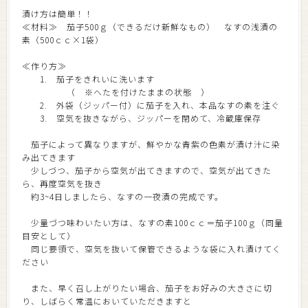
漬け方は簡単！！
≪材料≫ 茄子500ｇ（できるだけ新鮮なもの） なすの浅漬の
素（500ｃｃ×1袋）
≪作り方≫
1. 茄子をきれいに洗います
（ ※へたを付けたままの状態 ）
2. 外袋（ジッパー付）に茄子を入れ、本品なすの素を注ぐ
3. 空気を抜きながら、ジッパーを閉めて、冷蔵庫保存
茄子によって異なりますが、鮮やかな青紫の色素が漬け汁に染
み出てきます
少しづつ、茄子から空気が出てきますので、空気が出てきた
ら、再度空気を抜き
約3~4日しましたら、なすの一夜漬の完成です。
少量づつ味わいたい方は、なすの素100ｃｃ＝茄子100ｇ（同量
目安として）
同じ要領で、空気を抜いて保管できるような袋に入れ漬けてく
ださい
また、早く召し上がりたい場合、茄子をお好みの大きさに切
り、しばらく常温においていただきますと