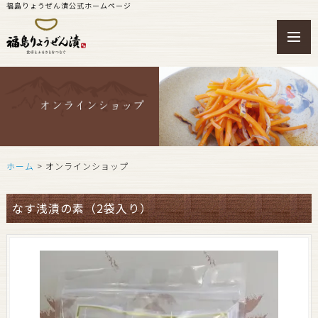
福島りょうぜん漬公式ホームページ
toggl
navig
ホーム
> オンラインショップ
なす浅漬の素（2袋入り）