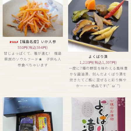
【福島名産】いか人参
550円(税込594円)
甘じょっぱくて、箸が進む! 福島
よくばり漬
県民のソウルフード★ 子供も人
1,210円(税込1,307円)
参食べちゃいます
一度に7種の野菜を味わえる風味豊
かな醤油漬、刻んだよくばり漬を
炊きたてご飯に混ぜると彩り鮮や
かーーー絶品です(*´ω`*)