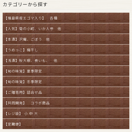
カテゴリーから探す
【福島県産エゴマ入り】 各種
【人気】菊の小町、いか人参 他
【本漬】沢庵、ごぼう 他
【うめっこ】梅干し
【浅漬】桜大根、長いも、 他
【旬の味覚】夏季限定
【旬の味覚】冬季限定
【ご贈答用】詰合せ品
【共同開発】 コラボ商品
【レジ袋】 小 中 大
【定期便】