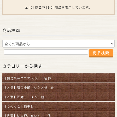
全 [3] 商品中 [1-3] 商品を表示しています。
商品検索
カテゴリーから探す
【福島県産エゴマ入り】 各種
【人気】菊の小町、いか人参 他
【本漬】沢庵、ごぼう 他
【うめっこ】梅干し
【浅漬】桜大根、長いも、 他