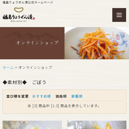
福島りょうぜん漬公式ホームページ
toggl
navig
ホーム
> オンラインショップ
◆素材別◆ ごぼう
並び順を変更
おすすめ順
価格順
新着順
全 [3] 商品中 [1-3] 商品を表示しています。