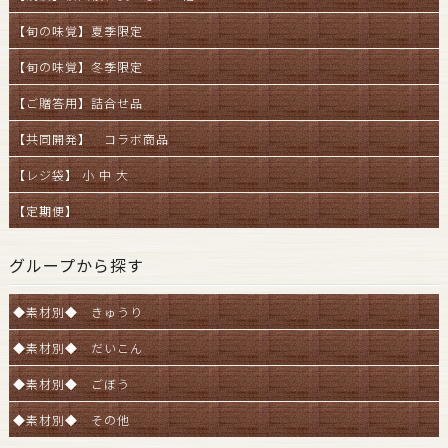
【旬の味覚】夏季限定
【旬の味覚】冬季限定
【ご贈答用】詰合せ品
【共同開発】 コラボ商品
【レジ袋】 小 中 大
【定期便】
グループから探す
◆素材別◆ きゅうり
◆素材別◆ だいこん
◆素材別◆ ごぼう
◆素材別◆ その他