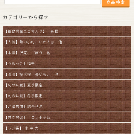
カテゴリーから探す
【福島県産エゴマ入り】 各種
【人気】菊の小町、いか人参 他
【本漬】沢庵、ごぼう 他
【うめっこ】梅干し
【浅漬】桜大根、長いも、 他
【旬の味覚】夏季限定
【旬の味覚】冬季限定
【ご贈答用】詰合せ品
【共同開発】 コラボ商品
【レジ袋】 小 中 大